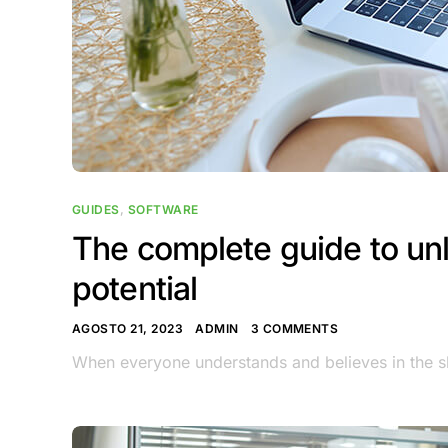
GUIDES
,
SOFTWARE
The complete guide to un
potential
AGOSTO 21, 2023
ADMIN
3 COMMENTS
When everyone understands and believes in the sh