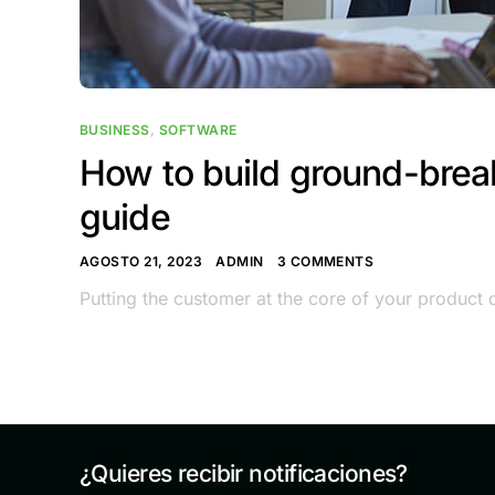
BUSINESS
,
SOFTWARE
How to build ground-brea
guide
AGOSTO 21, 2023
ADMIN
3 COMMENTS
Putting the customer at the core of your produc
¿Quieres recibir notificaciones?